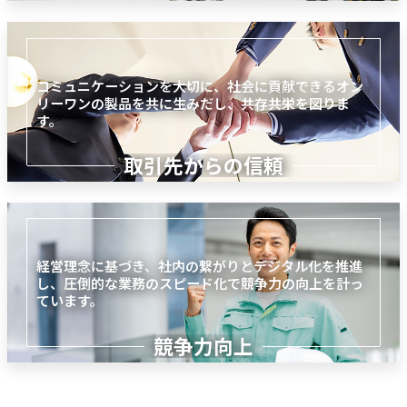
SDGs
コミュニケーションを大切に、社会に貢献できるオン
リーワンの製品を共に生みだし、共存共栄を図りま
す。
取引先からの信頼
経営理念に基づき、社内の繋がりとデジタル化を推進
し、圧倒的な業務のスピード化で競争力の向上を計っ
ています。
競争力向上