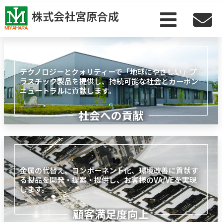
株式会社宮原合成
ホーム
テクノロジーとクォリティーで「地球にやさしい」プ
ラスチック製品を提供し、持続可能な社会とカーボン
ニュートラルに貢献します。
選ばれる理由
社会への貢献
技術情報
設備
金属の代替え、コンポーネント化、環境改善に貢献す
会社案内
る製品を開発・提案・提供し、お客様のVA/VEを実現
します。
お問い合わせ
顧客満足度向上